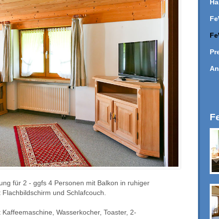
Ha
Fe
Fe
Pr
An
F
nung
für 2 - ggfs 4 Personen
mit Balkon in ruhiger
Flachbildschirm und Schlafcouch.
it Kaffeemaschine, Wasserkocher, Toaster, 2-