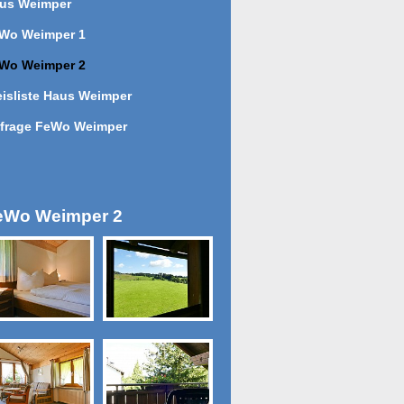
us Weimper
Wo Weimper 1
Wo Weimper 2
eisliste Haus Weimper
frage FeWo Weimper
eWo Weimper 2