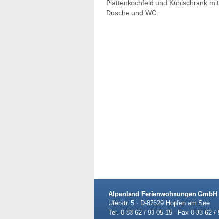
Plattenkochfeld und Kühlschrank mit
Dusche und WC.
Alpenland Ferienwohnungen GmbH
Uferstr. 5 · D-87629 Hopfen am See
Tel. 0 83 62 / 93 05 15 · Fax 0 83 62 /